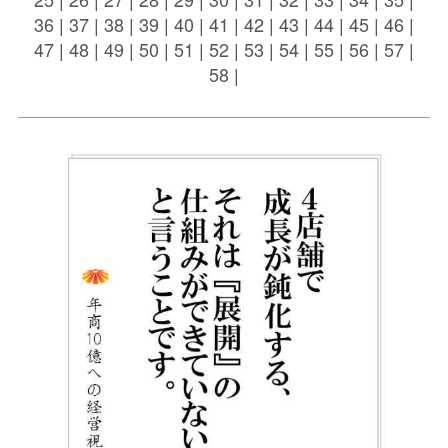
36
|
37
|
38
|
39
|
40
|
41
|
42
|
43
|
44
|
45
|
46
|
47
|
48
|
49
|
50
|
51
|
52
|
53
|
54
|
55
|
56
|
57
|
58
|