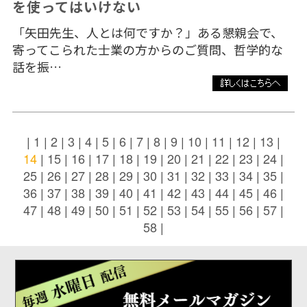
を使ってはいけない
「矢田先生、人とは何ですか？」ある懇親会で、
寄ってこられた士業の方からのご質問、哲学的な
話を振…
|
1
|
2
|
3
|
4
|
5
|
6
|
7
|
8
|
9
|
10
|
11
|
12
|
13
|
14
|
15
|
16
|
17
|
18
|
19
|
20
|
21
|
22
|
23
|
24
|
25
|
26
|
27
|
28
|
29
|
30
|
31
|
32
|
33
|
34
|
35
|
36
|
37
|
38
|
39
|
40
|
41
|
42
|
43
|
44
|
45
|
46
|
47
|
48
|
49
|
50
|
51
|
52
|
53
|
54
|
55
|
56
|
57
|
58
|