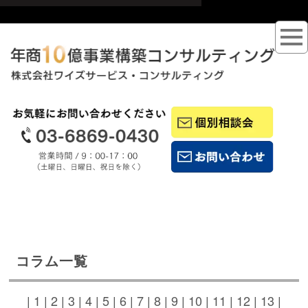
コラム一覧
|
1
|
2
|
3
|
4
|
5
|
6
|
7
|
8
|
9
|
10
|
11
|
12
|
13
|