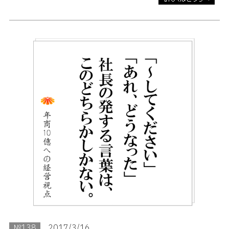
№138
2017/3/16